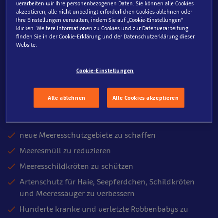
Projekte zu unterstützen und zu entwickeln, die die
verarbeiten wir Ihre personenbezogenen Daten. Sie können alle Cookies
akzeptieren, alle nicht unbedingt erforderlichen Cookies ablehnen oder
Unterwasserwelt und ihre Bewohner schützen. Bis heute
Ihre Einstellungen verwalten, indem Sie auf „Cookie-Einstellungen“
haben wir dem SEA LIFE Trust dabei geholfen
klicken. Weitere Informationen zu Cookies und zur Datenverarbeitung
verschiedenste Meerestiere zu versorgen und sie durch
finden Sie in der Cookie-Erklärung und der Datenschutzerklärung dieser
Website.
neue Schutzgebiete zu schützen. Es wurden
zahlreiche
Naturschutzprojekte
finanziert
Cookie-Einstellungen
und
Kampagnen
durchgeführt, die einen positiven
Unterschied in Meereslebensräumen und für das Leben
der Wildtiere auf der ganzen Welt machen.
Alle ablehnen
Alle Cookies akzeptieren
Seit 2014 unterstützen wir den Trust, um zu helfen:
neue Meeresschutzgebiete zu schaffen
Meeresmüll zu reduzieren
Meeresschildkröten zu schützen
Artenschutz für Haie, Seepferdchen, Schildkröten
und Meeressäuger zu verbessern
Hunderte kranke und verletzte Robbenbabys zu