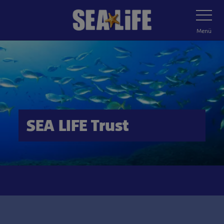
Zum
Navigatio
umschalt
Hauptinhalt
springen
Menü
SEA LIFE Trust