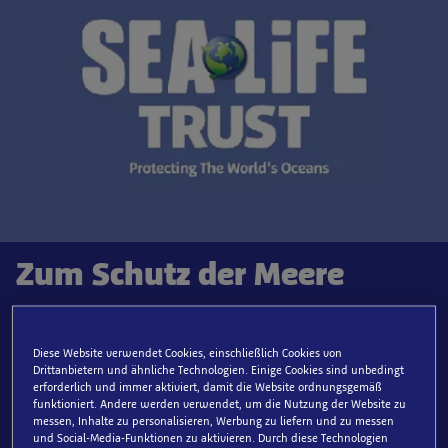
Zum Schutz der Meere
Seit 2014 unterstützen wir unsere globale
Wohltätigkeitsorganisation, den SEA LIFE Trust.
Diese Website verwendet Cookies, einschließlich Cookies von
Drittanbietern und ähnliche Technologien. Einige Cookies sind unbedingt
Unsere eingetragene Umweltschutzorganisation (no.
erforderlich und immer aktiviert, damit die Website ordnungsgemäß
1175859) engagiert sich für den
Schutz des maritimen
funktioniert. Andere werden verwendet, um die Nutzung der Website zu
messen, Inhalte zu personalisieren, Werbung zu liefern und zu messen
Lebensraums und der Umwelt
. Wir sind stolz darauf
und Social-Media-Funktionen zu aktivieren. Durch diese Technologien