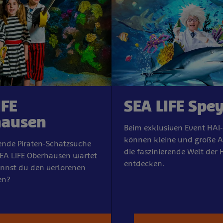
IFE
SEA LIFE Spe
hausen
Beim exklusiven Event HAI-
können kleine und große A
ende Piraten-Schatzsuche
die faszinierende Welt der 
EA LIFE Oberhausen wartet
entdecken.
annst du den verlorenen
en?