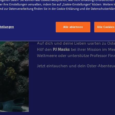
genen Daten. Sie können alle Cookies akzeptieren, alle nicht unbedingt erforderlichen
r Ihre Einstellungen verwalten, indem Sie auf „Cookie-Einstellungen“ klicken. Weitere
nd zur Datenverarbeitung finden Sie in der Cookie-Erklärung und der Datenschutzerklär
Deine Ostern im 
stellungen
Alle ablehnen
Alle Cookies
Ostertage Unterwasser verbringen? Unb
Auf dich und deine Lieben warten zu Os
Hilf den
PJ Masks
bei ihrer Mission im Mee
Weltmeere oder unterstütze Professor Fin
Jetzt eintauchen und dein Oster-Abenteu