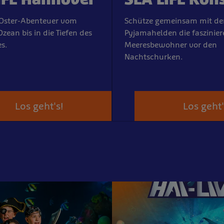
 Oster-Abenteuer vom
Schütze gemeinsam mit de
zean bis in die Tiefen des
Pyjamahelden die faszinie
s.
Meeresbewohner vor den
Nachtschurken.
Los geht's!
Los geht'