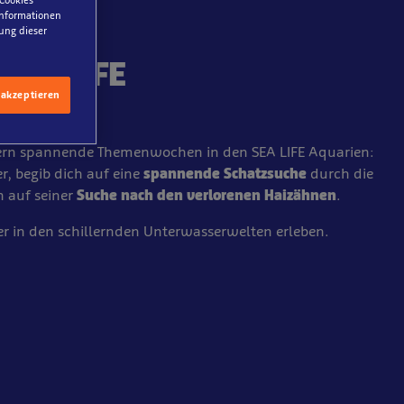
 Cookies
 Informationen
ung dieser
SEA LIFE
 akzeptieren
edingt!
tern spannende Themenwochen in den SEA LIFE Aquarien:
r, begib dich auf eine
spannende Schatzsuche
durch die
n auf seiner
Suche nach den verlorenen Haizähnen
.
er in den schillernden Unterwasserwelten erleben.