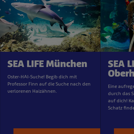
SEA LIFE München
SEA L
Ober
Oster-HAI-Suche! Begib dich mit
Professor Finn auf die Suche nach den
Eine aufreg
verlorenen Haizähnen.
durch das S
auf dich! K
Schatz find