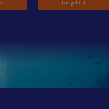
s!
Los geht's!