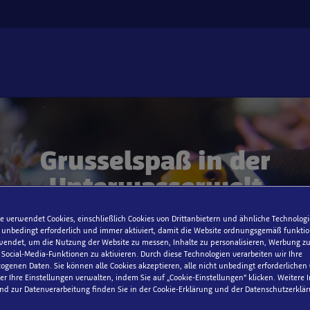
Grusselspaß in der
Unterwasserwelt
Jetzt online vorbuchen und beim Ticketpreis sparen
e verwendet Cookies, einschließlich Cookies von Drittanbietern und ähnliche Technologi
 unbedingt erforderlich und immer aktiviert, damit die Website ordnungsgemäß funktio
endet, um die Nutzung der Website zu messen, Inhalte zu personalisieren, Werbung zu
ocial-Media-Funktionen zu aktivieren. Durch diese Technologien verarbeiten wir Ihre
genen Daten. Sie können alle Cookies akzeptieren, alle nicht unbedingt erforderlichen
r Ihre Einstellungen verwalten, indem Sie auf „Cookie-Einstellungen“ klicken. Weitere
nd zur Datenverarbeitung finden Sie in der Cookie-Erklärung und der Datenschutzerklär