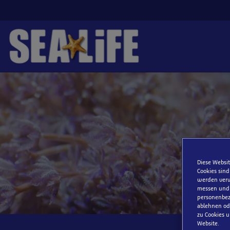
Zum
Hauptinhalt
springen
Diese Websit
Cookies sind
werden verw
messen und S
personenbezo
ablehnen ode
zu Cookies u
Website.