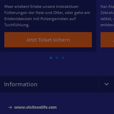
Meer erleben! Erlebe unsere interaktiven
Hai-Al
Fütterungen der Haie und Otter, oder gehe am
Zebrah
Erlebnisbecken mit Putzergarnelen auf
selbst
Tuchfühlung.
entdec
Jetzt Ticket sichern
Information
Tog
Foo
Nav
www.visitsealife.com