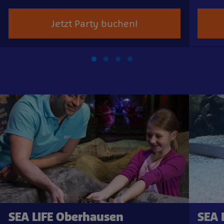
Jetzt Party buchen!
SEA LIFE Oberhausen
SEA 