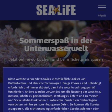
Zum
Navigatio
umschalt
Hauptinhalt
springen
Menü
Sommerspaß in der
Unterwasserwelt
Jetzt online vorbuchen und beim Ticketpreis sparen
Diese Website verwendet Cookies, einschließlich Cookies von
Drittanbietern und ähnliche Technologien. Einige Cookies sind unbedingt
erforderlich und immer aktiviert, damit die Website ordnungsgemäß
funktioniert. Andere werden verwendet, um die Nutzung der Website zu
messen, Inhalte zu personalisieren, Werbung zu liefern und zu messen
Welches SEA LIFE möchtest du
und Social-Media-Funktionen zu aktivieren. Durch diese Technologien
verarbeiten wir Ihre personenbezogenen Daten. Sie können alle Cookies
besuchen?
akzeptieren, alle nicht unbedingt erforderlichen Cookies ablehnen oder