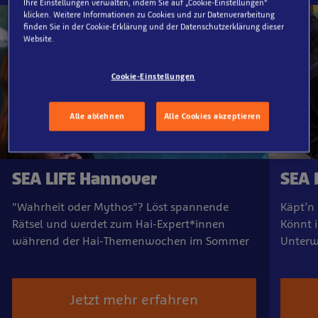
Ihre Einstellungen verwalten, indem Sie auf „Cookie-Einstellungen“
klicken. Weitere Informationen zu Cookies und zur Datenverarbeitung
finden Sie in der Cookie-Erklärung und der Datenschutzerklärung dieser
Website.
Cookie-Einstellungen
Alle ablehnen
Alle Cookies akzeptieren
SEA LIFE Hannover
SEA 
"Wahrheit oder Mythos"? Löst spannende
Käpt’n 
Rätsel und werdet zum Hai-Expert*innen
Könnt i
während der Hai-Themenwochen im Sommer
Unterw
Jetzt mehr erfahren